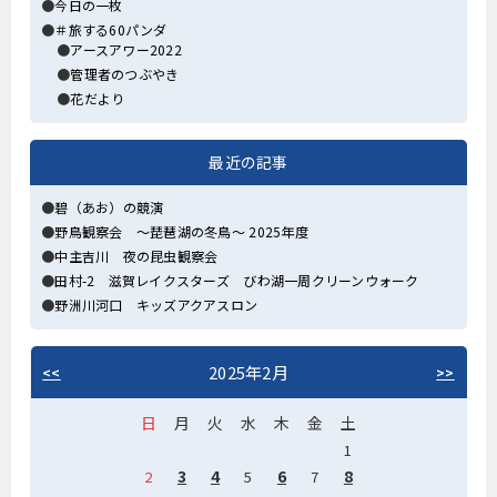
今日の一枚
＃旅する60パンダ
アースアワー2022
管理者のつぶやき
花だより
最近の記事
碧（あお）の競演
野鳥観察会 ～琵琶湖の冬鳥～ 2025年度
中主吉川 夜の昆虫観察会
田村-2 滋賀レイクスターズ びわ湖一周クリーンウォーク
野洲川河口 キッズアクアスロン
2025年2月
<<
>>
日
月
火
水
木
金
土
1
3
4
6
8
2
5
7