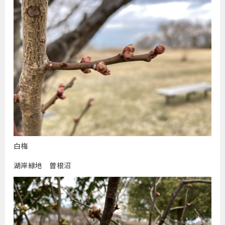
白梅
湖岸緑地 曽根沼