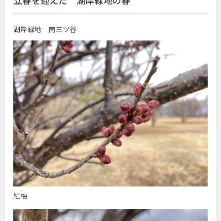
立春を迎えた 湖岸緑地の春
湖岸緑地 南三ツ谷
紅梅