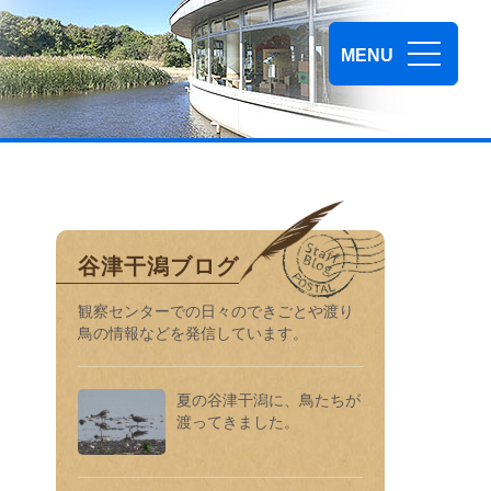
谷津干潟自然観察センター
MENU
谷津干潟ブログ
観察センターでの⽇々のできごとや渡り
⿃の情報などを発信しています。
夏の谷津干潟に、鳥たちが
渡ってきました。