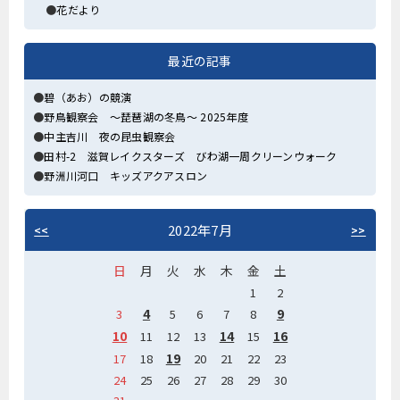
花だより
最近の記事
碧（あお）の競演
野鳥観察会 ～琵琶湖の冬鳥～ 2025年度
中主吉川 夜の昆虫観察会
田村-2 滋賀レイクスターズ びわ湖一周クリーンウォーク
野洲川河口 キッズアクアスロン
2022年7月
<<
>>
日
月
火
水
木
金
土
1
2
4
9
3
5
6
7
8
10
14
16
11
12
13
15
19
17
18
20
21
22
23
24
25
26
27
28
29
30