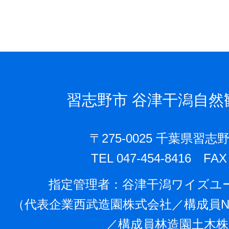
習志野市
谷津干潟自然
〒275-0025 千葉県習志野
TEL 047-454-8416 FAX 
指定管理者：⾕津⼲潟ワイズユ
（代表企業⻄武造園株式会社／構成員N
／構成員林造園⼟⽊株