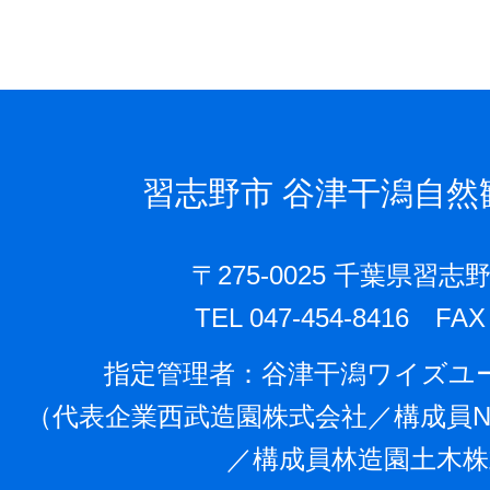
習志野市
谷津干潟自然
〒275-0025 千葉県習志野
TEL 047-454-8416 FAX 
指定管理者：⾕津⼲潟ワイズユ
（代表企業⻄武造園株式会社／構成員N
／構成員林造園⼟⽊株