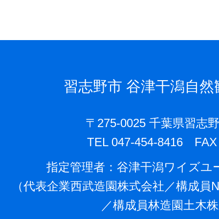
習志野市
谷津干潟自然
〒275-0025 千葉県習志野
TEL 047-454-8416 FAX 
指定管理者：⾕津⼲潟ワイズユ
（代表企業⻄武造園株式会社／構成員N
／構成員林造園⼟⽊株