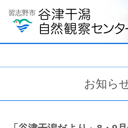
習志野市
お知ら