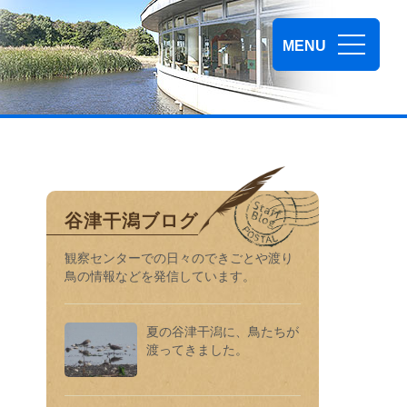
谷津干潟自然観察センター
MENU
谷津干潟ブログ
観察センターでの⽇々のできごとや渡り
⿃の情報などを発信しています。
夏の谷津干潟に、鳥たちが
渡ってきました。