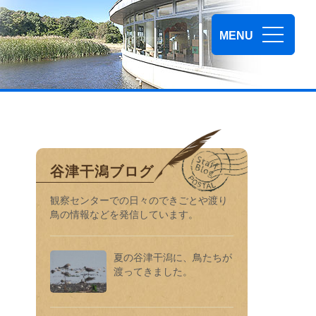
谷津干潟自然観察センター
MENU
谷津干潟ブログ
観察センターでの⽇々のできごとや渡り
⿃の情報などを発信しています。
夏の谷津干潟に、鳥たちが
渡ってきました。