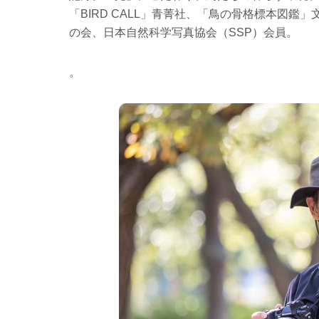
「
BIRD CALL
」青菁社、「鳥の骨格標本図鑑」
の会、日本自然科学写真協会（
SSP
）会員。
。