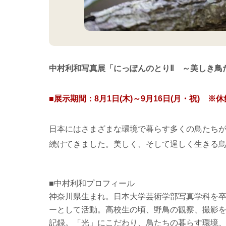
中村利和写真展「にっぽんのとりⅡ ～美しき鳥
■展示期間：
8月
1
日
(
木
)
～
9
月
16
日
(
月・祝
)
※休
日本にはさまざまな環境で暮らす多くの鳥たち
続けてきました。美しく、そして逞しく生きる
■中村利和プロフィール
神奈川県生まれ。日本大学芸術学部写真学科を
ーとして活動。高校生の頃、野鳥の観察、撮影
記録。「光」にこだわり、鳥たちの暮らす環境