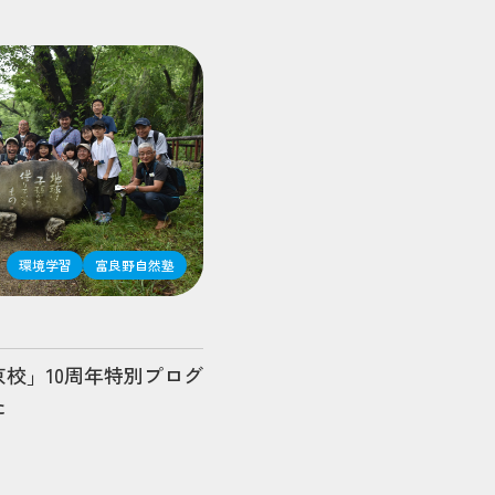
環境学習
富良野自然塾
校」10周年特別プログ
た