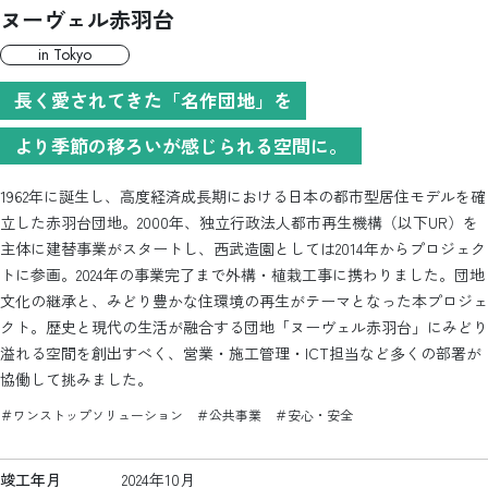
ヌーヴェル赤羽台
in
tokyo
長く愛されてきた「名作団地」を
より季節の移ろいが感じられる空間に。
1962年に誕生し、高度経済成長期における日本の都市型居住モデルを確
立した赤羽台団地。2000年、独立行政法人都市再生機構（以下UR）を
主体に建替事業がスタートし、西武造園としては2014年からプロジェク
トに参画。2024年の事業完了まで外構・植栽工事に携わりました。団地
文化の継承と、みどり豊かな住環境の再生がテーマとなった本プロジェ
クト。歴史と現代の生活が融合する団地「ヌーヴェル赤羽台」にみどり
溢れる空間を創出すべく、営業・施工管理・ICT担当など多くの部署が
協働して挑みました。
＃ワンストップソリューション ＃公共事業 ＃安心・安全
竣工年月
2024年10月