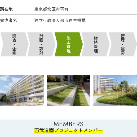
所在地
東京都北区赤羽台
発注者名
独立行政法人都市再生機構
調査・企画
計画・設計
管理・運営
施工管理
維持管理
MEMBERS
西武造園プロジェクトメンバー