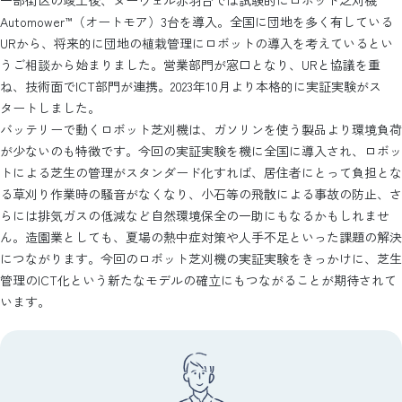
Automower™（オートモア）3台を導入。全国に団地を多く有している
URから、将来的に団地の植栽管理にロボットの導入を考えているとい
うご相談から始まりました。営業部門が窓口となり、URと協議を重
ね、技術面でICT部門が連携。2023年10月より本格的に実証実験がス
タートしました。
バッテリーで動くロボット芝刈機は、ガソリンを使う製品より環境負荷
が少ないのも特徴です。今回の実証実験を機に全国に導入され、ロボッ
トによる芝生の管理がスタンダード化すれば、居住者にとって負担とな
る草刈り作業時の騒音がなくなり、小石等の飛散による事故の防止、さ
らには排気ガスの低減など自然環境保全の一助にもなるかもしれませ
ん。造園業としても、夏場の熱中症対策や人手不足といった課題の解決
につながります。今回のロボット芝刈機の実証実験をきっかけに、芝生
管理のICT化という新たなモデルの確立にもつながることが期待されて
います。