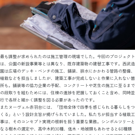
最も調整が求められたのは施工管理の現場でした。今回のプロジェクト
は、公園の新設事業等とは異なり、既存建築物の建替工事です。西武造
園は広場のデッキ・ベンチの施工、舗装、排水にかかわる管路の整備、
植栽などを担当しましたが、建築工事が完成しないと作業に入れない箇
所も。舗装等の協力企業の手配、コンクリートや芝生の施工に至るまで
の段取りを組むためには、住棟の進捗を把握しておくこと含め、同時並
行で各所と細かく調整を図る必要があったのです。
またヌーヴェル赤羽台には、「団地全体で四季を感じられる暮らしをつ
くる」という設計主旨が掲げられていました。私たちが担当する植栽工
事は、そのコンセプト実現の根幹を担う重要な業務。シンボルツリーと
なる樹木の選定や、高中木約30種、低木・地被類もあわせると60種類