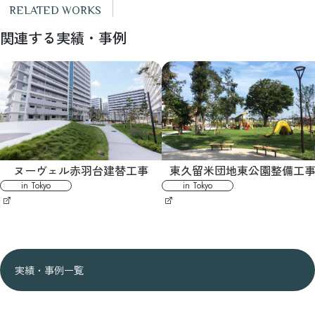
RELATED WORKS
関連する実績・事例
ヌーヴェル赤羽台建替工事
東久留米団地東公園整備工
in
tokyo
in
tokyo
実績・事例一覧