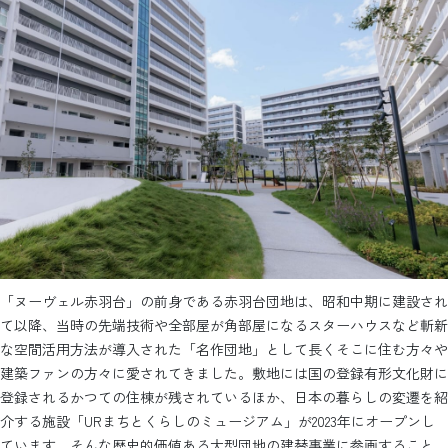
「ヌーヴェル赤羽台」の前身である赤羽台団地は、昭和中期に建設され
て以降、当時の先端技術や全部屋が角部屋になるスターハウスなど斬新
な空間活用方法が導入された「名作団地」として長くそこに住む方々や
建築ファンの方々に愛されてきました。敷地には国の登録有形文化財に
登録されるかつての住棟が残されているほか、日本の暮らしの変遷を紹
介する施設「URまちとくらしのミュージアム」が2023年にオープンし
ています。そんな歴史的価値ある大型団地の建替事業に参画すること