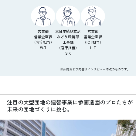
営業部
東日本統括支店
営業部
営業企画課
みどり環境部
営業企画課
（官庁担当）
工事課
（ICT担当）
W.T
（官庁担当）
H.T
S.K
※所属および内容はインタビュー時点のものです。
注目の大型団地の建替事業に参画造園のプロたちが
未来の団地づくりに挑む。