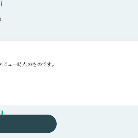
課
タビュー時点のものです。
N