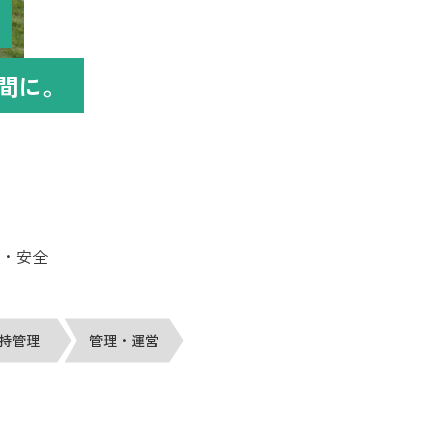
間に。
・安全
持管理
管理・運営