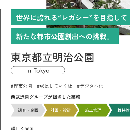
世界に誇れる“レガシー”を目指して
新たな都市公園創出への挑戦。
東京都立明治公園
in
tokyo
#都市公園 #成長していく杜 #デジタル化
西武造園グループが担当した業務
調査・企画
計画・設計
施工管理
維持管
詳しく見る