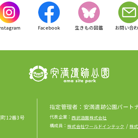
nstagram
Facebook
生きもの図鑑
お問い合
指定管理者：安満遺跡公園パート
畷町12番3号
代表企業：
西武造園株式会社
構成員：
株式会社ワールドインテック
株