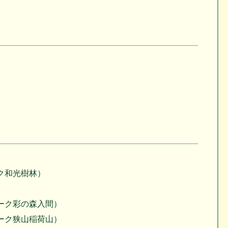
ク和光樹林）
ーク彩の森入間）
ーク狭山稲荷山）