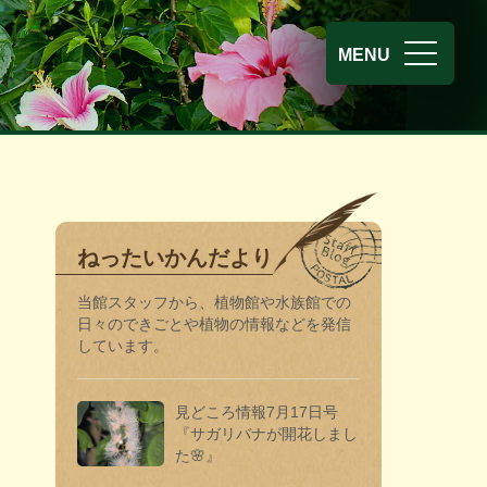
熱帯環境植
MENU
ねったいかんだより
当館スタッフから、植物館や水族館での
日々のできごとや植物の情報などを発信
しています。
見どころ情報7月17日号
『サガリバナが開花しまし
た🌸』