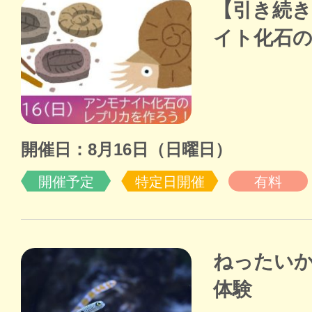
【引き続
イト化石
開催日：8月16日（日曜日）
開催予定
特定日開催
有料
ねったい
体験