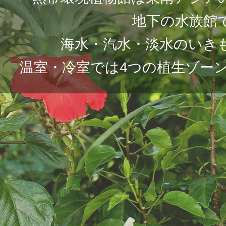
地下の⽔族館
海⽔・汽⽔・淡⽔のいき
温室・冷室では4つの植⽣ゾー