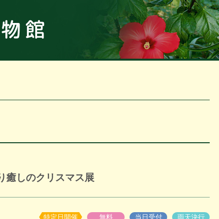
板橋区立
たり癒しのクリスマス展
特定日開催
無料
当日受付
雨天決行