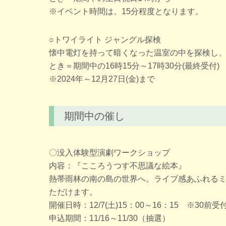
※イベント時間は、15分程度となります。
○トワイライト ジャングル探検
懐中電灯を持って暗くなった温室の中を探検し
とき＝期間中の16時15分～17時30分(最終受付)
※2024年～12月27日(金)まで
期間中の催し
〇没入体験型演劇ワークショップ
内容：『こころうつす不思議な絵本』
熱帯雨林の南の島の世界へ。ライブ感あふれる
ただけます。
開催日時：12/7(土)15：00～16：15 ※30前受
申込期間：11/16～11/30（抽選）