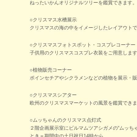
ねったいかんオリジナルツリーを鑑賞できます
○クリスマス水槽展示
クリスマスの海の中をイメージしたレイアウト
○クリスマスフォトスポット・コスプレコーナー
子供用のクリスマスコスプレ衣装をご用意しま
○植物販売コーナー
ポインセチアやシクラメンなどの植物を展示・
○クリスマスシアター
欧州のクリスマスマーケットの風景を鑑賞でき
○ムッちゃんのクリスマス点灯式
２階企画展示室にビルマムツアシガメの“ムッち
とき＝期間中の土日祝日14時から