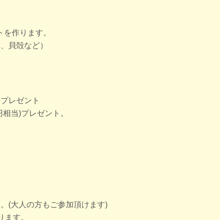
トを作ります。
木、貝殻など）
子プレゼント
円相当)プレゼント。
。(大人の方もご参加頂けます)
ります。