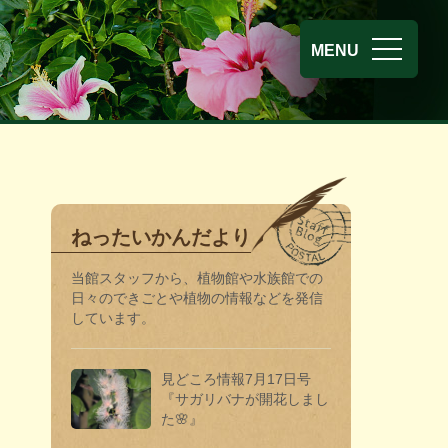
熱帯環境植
MENU
ねったいかんだより
当館スタッフから、植物館や水族館での
日々のできごとや植物の情報などを発信
しています。
見どころ情報7月17日号
『サガリバナが開花しまし
た🌸』