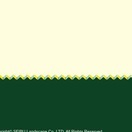
right
©
SEIBU Landscape Co.,LTD.
All Rights Reserved.