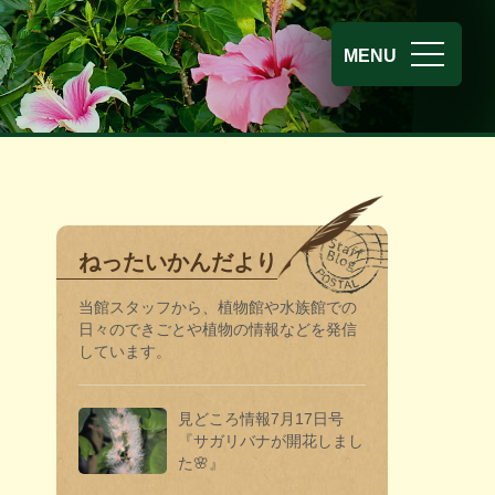
熱帯環境植
MENU
ねったいかんだより
当館スタッフから、植物館や水族館での
日々のできごとや植物の情報などを発信
しています。
見どころ情報7月17日号
『サガリバナが開花しまし
た🌸』