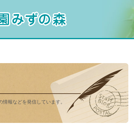
水生植物公園みずの森
の情報などを発信しています。