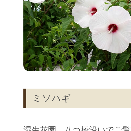
ミソハギ
湿生花園、八つ橋沿いでご