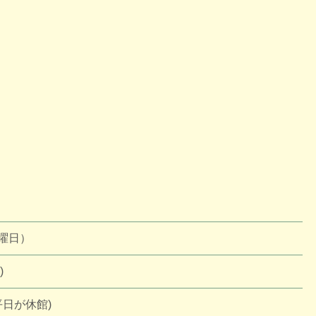
日曜日）
)
日が休館)