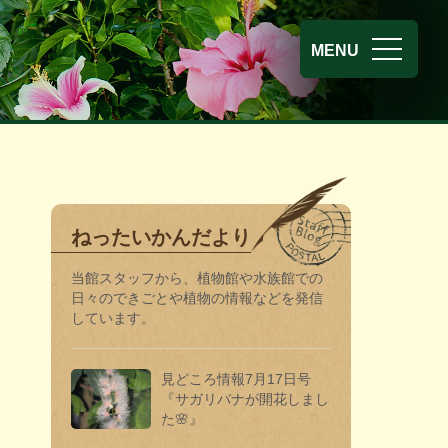
熱帯環境植
MENU
ねったいかんだより
当館スタッフから、植物館や水族館での
日々のできごとや植物の情報などを発信
しています。
見どころ情報7月17日号
『サガリバナが開花しまし
た🌸』