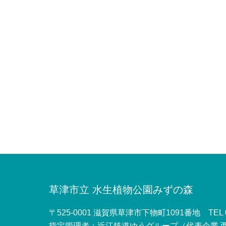
草津市立
水生植物公園みずの森
〒525-0001 滋賀県草津市下物町1091番地
TEL 0
指定管理者：近江鉄道ゆうグループ
（代表企業 