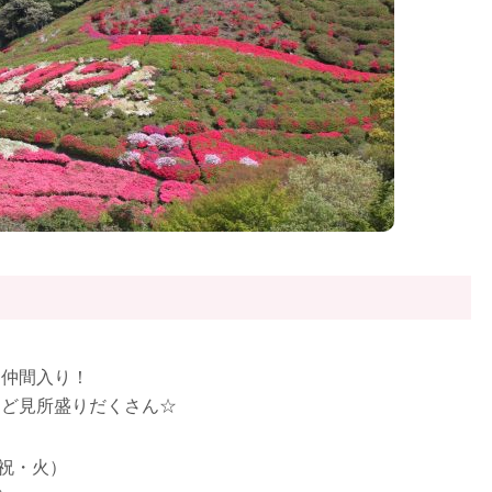
も仲間入り！
など見所盛りだくさん☆
（祝・火）