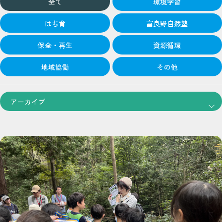
全て
環境学習
はち育
富良野自然塾
保全・再生
資源循環
地域協働
その他