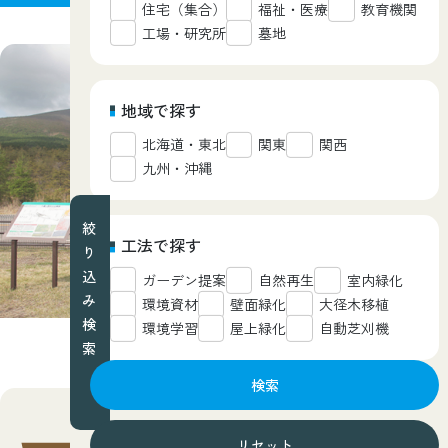
住宅（集合）
福祉・医療
教育機関
工場・研究所
墓地
地域で探す
北海道・東北
関東
関西
九州・沖縄
絞
工法で探す
り
込
ガーデン提案
自然再生
室内緑化
み
環境資材
壁面緑化
大径木移植
検
環境学習
屋上緑化
自動芝刈機
索
検索
西武造園グループが担当した業務