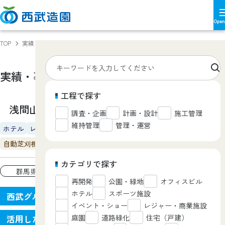
TOP
実績・事例
浅間山キャンプ場
実績・事例
Works
工程で探す
浅間山キャンプ場
調査・企画
計画・設計
施工管理
維持管理
管理・運営
ホテル
レジャー・商業施設
自動芝刈機
カテゴリで探す
群馬県
再開発
公園・緑地
オフィスビル
ホテル
スポーツ施設
西武グループ保有資産を
イベント・ショー
レジャー・商業施設
庭園
道路緑化
住宅（戸建）
活用したキャンプ場