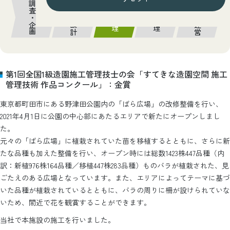
調査・企画
計画・設計
管理・運営
施工管理
維持管理
第1回全国1級造園施工管理技士の会「すてきな造園空間 施工
管理技術 作品コンクール」：金賞
東京都町田市にある野津田公園内の「ばら広場」の改修整備を行い、
2021年4月1日に公園の中心部にあたるエリアで新たにオープンしまし
た。
元々の「ばら広場」に植栽されていた苗を移植するとともに、さらに新
たな品種も加えた整備を行い、オープン時には総数1423株447品種（内
訳：新植976株164品種／移植447株283品種）ものバラが植栽された、見
ごたえのある広場となっています。また、エリアによってテーマに基づ
いた品種が植栽されているとともに、バラの周りに柵が設けられていな
いため、間近で花を観賞することができます。
当社で本施設の施工を行いました。