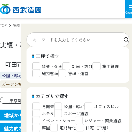
TOP
実績・事例
町田市 野津田公園 ばら広場
実績・事例
Works
工程で探す
町田市 野津田公園 ばら広場
調査・企画
計画・設計
施工管理
維持管理
管理・運営
公園・緑地
ガーデン提案
カテゴリで探す
東京都
再開発
公園・緑地
オフィスビル
ホテル
スポーツ施設
地域から愛される
イベント・ショー
レジャー・商業施設
庭園
道路緑化
住宅（戸建）
魅力的な施設の改修整備