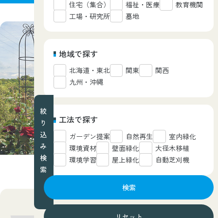
住宅（集合）
福祉・医療
教育機関
工場・研究所
墓地
地域で探す
北海道・東北
関東
関西
九州・沖縄
絞
工法で探す
り
込
ガーデン提案
自然再生
室内緑化
み
環境資材
壁面緑化
大径木移植
検
環境学習
屋上緑化
自動芝刈機
索
検索
西武造園グループが担当した業務