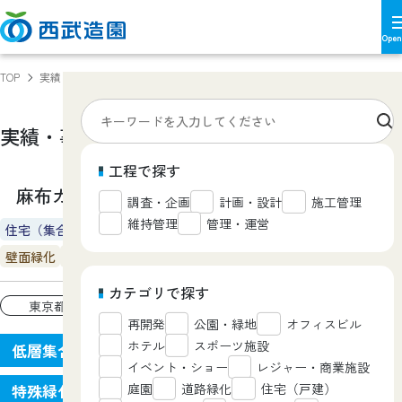
TOP
実績・事例
麻布ガーデンズ（ウエスト）
実績・事例
Works
工程で探す
麻布ガーデンズ（ウエスト）
調査・企画
計画・設計
施工管理
維持管理
管理・運営
住宅（集合）
壁面緑化
屋上緑化
カテゴリで探す
東京都
再開発
公園・緑地
オフィスビル
ホテル
スポーツ施設
低層集合住宅の
イベント・ショー
レジャー・商業施設
庭園
道路緑化
住宅（戸建）
特殊緑化空間を創出