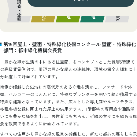
調査・企画
計画・設計
管理・運営
施工管理
維持管理
第15回屋上・壁面・特殊緑化技術コンクール 壁面・特殊緑化
部門：都市緑化機構会長賞
「豊かな緑が生活の中にある住空間」をコンセプトとした低層5階建て
の高級賃貸住宅で、周辺の豊かな緑との連続性、環境の保全と調和に十
分配慮して計画されています。
南側が傾斜した5.2mもの高低差のある立地を活かし、ファサードや外
壁、バルコニーのほとんどに、特殊なプランターを用いて緑が積層する
特殊な建築となっています。また、広々とした専用庭やルーフテラス、
多種多様な緑に囲まれた屋上の供用テラス、1階邸宅の専用庭や通路沿
いにも豊かな緑を創出し、居住者はもちろん、近隣の方々にも緑ある風
景を散策できるように計画されています。
すべての住戸から豊かな緑の風景を確保した、新たな都心の暮らしを示