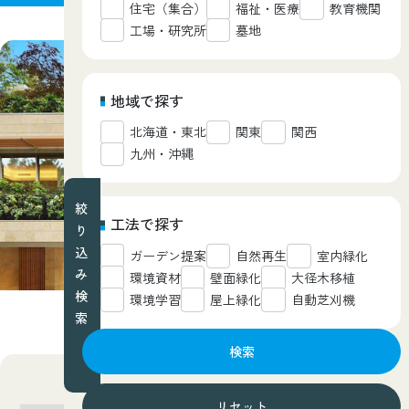
住宅（集合）
福祉・医療
教育機関
工場・研究所
墓地
地域で探す
北海道・東北
関東
関西
九州・沖縄
絞
工法で探す
り
込
ガーデン提案
自然再生
室内緑化
み
環境資材
壁面緑化
大径木移植
検
環境学習
屋上緑化
自動芝刈機
索
検索
西武造園グループが担当した業務