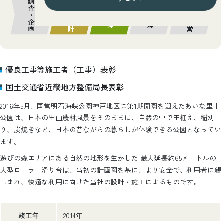
調査・企画
計画・設計
管理・運営
施工管理
維持管理
優良工事等施工者（工事）表彰
国土交通省近畿地方整備局長表彰
2016年5月、国営明石海峡公園神戸地区に第1期開園を迎えたあいな里山
公園は、日本の里山農村風景をそのままに、自然の中で田植え、稲刈
り、炭焼きなど、日本の昔ながらの暮らしが体験できる公園となってい
ます。
遊びの森エリアにある自然の地形を生かした 最大延長約65メートルの
大型ローラー滑り台は、当初の計画図を基に、より安全で、利用者に親
しまれ、快適な利用に向けた当社の設計・施工によるものです。
竣工年
2014年