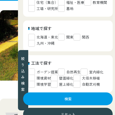
住宅（集合）
福祉・医療
教育機関
工場・研究所
墓地
地域で探す
北海道・東北
関東
関西
九州・沖縄
絞
工法で探す
り
込
ガーデン提案
自然再生
室内緑化
み
環境資材
壁面緑化
大径木移植
検
環境学習
屋上緑化
自動芝刈機
索
検索
西武造園グループが担当した業務