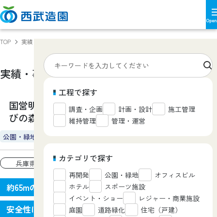
TOP
実績・事例
国営明石海峡公園神戸地区 あいな里山公園 遊びの森
実績・事例
Works
工程で探す
国営明石海峡公園神戸地区 あいな里山公園 遊
調査・企画
計画・設計
施工管理
びの森
維持管理
管理・運営
公園・緑地
カテゴリで探す
兵庫県
再開発
公園・緑地
オフィスビル
約65mの大型遊具を
ホテル
スポーツ施設
イベント・ショー
レジャー・商業施設
安全性に配慮し設計・施工
庭園
道路緑化
住宅（戸建）