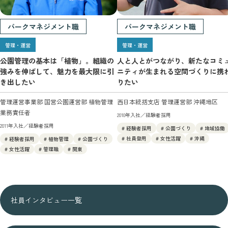
パークマネジメント職
パークマネジメント職
管理・運営
管理・運営
公園管理の基本は「植物」。
組織の
人と人とがつながり、
新たなコミ
強みを伸ばして、
魅力を最大限に引
ニティが生まれる
空間づくりに携
き出したい
りたい
管理運営事業部 国営公園運営部 植物管理
西日本統括支店 管理運営部 沖縄地区
業務責任者
2010年入社／経験者採用
2011年入社／経験者採用
# 経験者採用
# 公園づくり
# 地域協働
# 社員登用
# 女性活躍
# 沖縄
# 経験者採用
# 植物管理
# 公園づくり
# 女性活躍
# 管理職
# 関東
社員インタビュー一覧