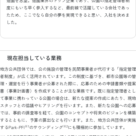
造園を志望。造園業界のトップ企業であり、公園の指定管理者制
度にもいち早く参入するなど、最前線で活躍している会社であっ
たため、ここでなら自分の夢を実現できると思い、入社を決めま
した。
現在担当している業務
地方公共団体では、公の施設の管理を民間事業者が代行する「指定管理
者制度」が広く活用されています。この制度に基づき、都市公園等の管
理・運営を行う事業者が公募された際に、応募のための申請書類や提案
書（事業計画書）を作成することが主な業務です。既に指定管理者とし
て事業に携わっている公園の場合は、新たな提案の作成にあたり、現地
スタッフとの協議やヒアリングを行います。また、新たな公園への応募
では、事前の調査等を経て、公園のコンセプトや将来のビジョンを構築
するとともに、予算の算出なども行います。また、地方公共団体が実施
※1
※2
するPark-PFI
のサウンディング
にも積極的に参加しています。