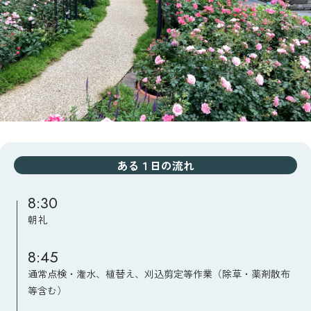
ある１日の流れ
8:30
朝礼
8:45
通常点検・潅水、植替え、刈込剪定等作業（除草・薬剤散布
等含む）