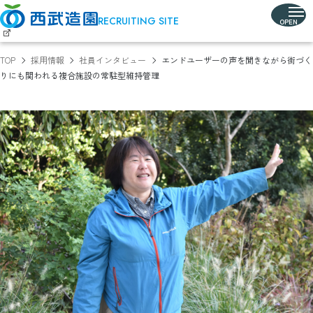
RECRUITING SITE
TOP
採用情報
社員インタビュー
エンドユーザーの声を聞きながら
街づく
りにも関われる
複合施設の常駐型維持管理