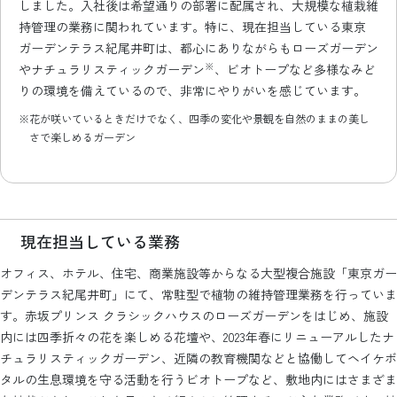
しました。入社後は希望通りの部署に配属され、大規模な植栽維
持管理の業務に関われています。特に、現在担当している東京
ガーデンテラス紀尾井町は、都心にありながらもローズガーデン
※
やナチュラリスティックガーデン
、ビオトープなど多様なみど
りの環境を備えているので、非常にやりがいを感じています。
※花が咲いているときだけでなく、四季の変化や景観を自然のままの美し
さで楽しめるガーデン
現在担当している業務
オフィス、ホテル、住宅、商業施設等からなる大型複合施設「東京ガー
デンテラス紀尾井町」にて、常駐型で植物の維持管理業務を行っていま
す。赤坂プリンス クラシックハウスのローズガーデンをはじめ、施設
内には四季折々の花を楽しめる花壇や、2023年春にリニューアルしたナ
チュラリスティックガーデン、近隣の教育機関などと協働してヘイケボ
タルの生息環境を守る活動を行うビオトープなど、敷地内にはさまざま