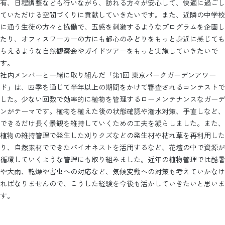
有、日程調整なども行いながら、訪れる方々が安心して、快適に過ごし
ていただける空間づくりに貢献していきたいです。また、近隣の中学校
に通う生徒の方々と協働で、五感を刺激するようなプログラムを企画し
たり、オフィスワーカーの方にも都心のみどりをもっと身近に感じても
らえるような自然観察会やガイドツアーをもっと実施していきたいで
す。
社内メンバーと一緒に取り組んだ「第1回 東京パークガーデンアワー
ド」は、四季を通じて半年以上の期間をかけて審査されるコンテストで
した。少ない回数で効率的に植物を管理するローメンテナンスなガーデ
ンがテーマです。植物を植えた後の状態確認や潅水対策、手直しなど、
できるだけ長く景観を維持していくための工夫を凝らしました。また、
植物の維持管理で発生した刈りクズなどの発生材や枯れ草を再利用した
り、自然素材でできたバイオネストを活用するなど、花壇の中で資源が
循環していくような管理にも取り組みました。近年の植物管理では酷暑
や大雨、乾燥や害虫への対応など、気候変動への対策も考えていかなけ
ればなりませんので、こうした経験を今後も活かしていきたいと思いま
す。