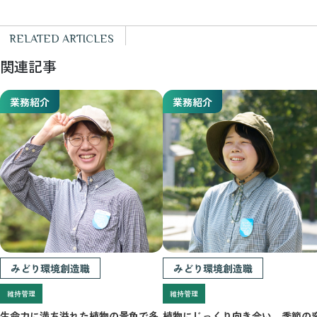
RELATED ARTICLES
関連記事
業務紹介
業務紹介
みどり環境創造職
みどり環境創造職
維持管理
維持管理
生命力に満ち溢れた植物の景色で
多
植物にじっくり向き合い、
季節の