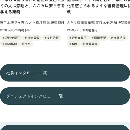
くの人に感動と、
こころに安らぎを
化を感じられるような
維持管理に
与える業務
戦
西日本統括支店 みどり環境部 維持管理課
みどり環境事業部 東日本支店 維持管理
2022年入社／経験者採用
2021年入社／経験者採用
# 経験者採用
# 植物管理
# 女性活躍
# 経験者採用
# 環境学習
# 女性活躍
# 部署異動
# 関西
# 関東
# 植栽管理
社員インタビュー一覧
プロジェクトインタビュー一覧
JOB DESCRIPTION