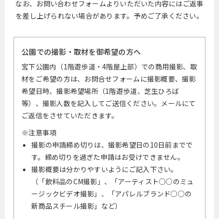
なお、お問い合わせフォームよりいただいた内容にはご返事
を差し上げられない場合があります。予めご了承ください。
公園での撮影・取材を御希望の方へ
宮下公園内（1階遊歩道・4階屋上部）での商用撮影、取
材をご希望の方は、お問合せフォームに撮影概要、撮影
希望日時、撮影希望場所（1階遊歩道、芝生ひろば
等）、撮影人数を記入してご送信ください。メールにて
ご返信をさせていただきます。
※注意事項
撮影の申請締め切りは、撮影希望日の10日前までで
す。締め切りを過ぎた申請はお受けできません。
撮影概要は分かりやすいようにご記入下さい。
（「飲料品のCM撮影」、「アーティスト○○のミュ
ージックビデオ撮影」、「アパレルブランド○○の
新商品スチール撮影」など）