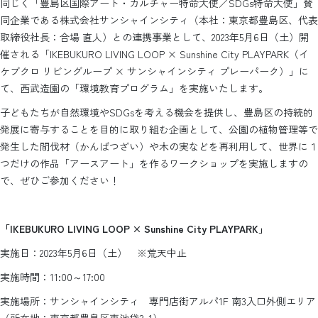
同じく「豊島区国際アート・カルチャー特命大使／SDGs特命大使」賛
同企業である株式会社サンシャインシティ（本社：東京都豊島区、代表
取締役社長：合場 直人）との連携事業として、2023年5月6日（土）開
催される「IKEBUKURO LIVING LOOP × Sunshine City PLAYPARK（イ
ケブクロ リビングループ × サンシャインシティ プレーパーク）」に
て、西武造園の「環境教育プログラム」を実施いたします。
子どもたちが自然環境やSDGsを考える機会を提供し、豊島区の持続的
発展に寄与することを目的に取り組む企画として、公園の植物管理等で
発生した間伐材（かんばつざい）や木の実などを再利用して、世界に１
つだけの作品「アースアート」を作るワークショップを実施しますの
で、ぜひご参加ください！
「IKEBUKURO LIVING LOOP × Sunshine City PLAYPARK」
実施日：2023年5月6日（土） ※荒天中止
実施時間：11:00～17:00
実施場所：サンシャインシティ 専門店街アルパ1F 南3入口外側エリア