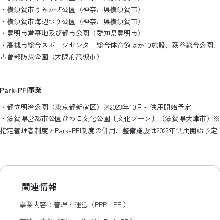
・横須賀市うみかぜ公園（神奈川県横須賀市）
・横須賀市海辺つり公園（神奈川県横須賀市）
・豊明市営墓地及び都市公園（愛知県豊明市）
・高槻市総合スポーツセンター総合体育館ほか10施設、萩谷総合公園、
古曽部防災公園（大阪府高槻市）
Park-PFI事業
・都立明治公園（東京都新宿区）※2023年10月～供用開始予定
・滋賀県営都市公園びわこ文化公園〔文化ゾーン〕（滋賀県大津市）※
指定管理者制度とPark-PFI制度の併用、整備施設は2023年供用開始予定
関連情報
事業内容：管理・運営（PPP・PFI）