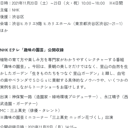
日時：2021年11月20日（土）～23日（火・祝）10:00～18:00 ※4日間
主催：NHK
後援：渋谷区
会場：渋谷ヒカリエ9階 ヒカリエホール（東京都渋谷区渋谷2−21−1）
ほか
NHK Eテレ「趣味の園芸」公開収録
植物の育て⽅や楽しみ⽅を専⾨家がわかりやすくレクチャーする番組
「趣味の園芸」。今回は、景観の美しさだけではなく、⾥⼭の⾃然を⽣
かしたガーデン「⽣きものたちをつなぐ ⾥⼭ガーデン」と題し、⾃宅
の庭やベランダでＳＤＧｓに貢献する具体的なノウハウや、いくつかの
実例を⽰しながらトークショーをお届けします。
出演：神保賢⼀路（造園家・緑地環境プロデューサー）、永江晴⼦（西
武造園・ガーデナー)
MC：三上真史（俳優・タレント）
※趣味の園芸ミニコーナー「三上真史 ニッポン花づくし」出演
公開収録日時：2021年11月22日（月）14:15～