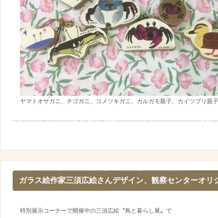
ヤマトオサガニ、チゴガニ、コメツキガニ、カルガモ親子、カイツブリ親子
ガラス絵作家三須広絵さんデザイン、観察センターオリ
特別展示コーナーで開催中の三須広絵〝鳥と暮らし展〟で