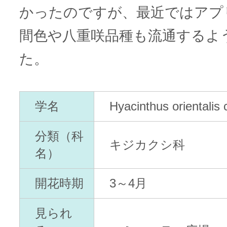
かったのですが、最近ではアプ
間色や八重咲品種も流通するよ
た。
学名
Hyacinthus orientalis 
分類（科
キジカクシ科
名）
開花時期
3～4月
見られ